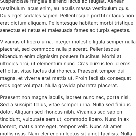
Suspendisse fringilla eleifend lacus ac feugiat. Aenean
vestibulum lacus enim, eu iaculis massa vestibulum quis.
Duis eget sodales sapien. Pellentesque porttitor lacus non
erat dictum aliquam. Pellentesque habitant morbi tristique
senectus et netus et malesuada fames ac turpis egestas.
Vivamus ut libero urna. Integer molestie ligula semper nulla
placerat, sed commodo nulla placerat. Pellentesque
bibendum enim dignissim posuere faucibus. Morbi at
ultricies orci, ut elementum nunc. Cras cursus leo id eros
efficitur, vitae luctus dui rhoncus. Praesent tempor dui
magna, et viverra erat mattis ut. Proin facilisis consequat
eros eget volutpat. Nulla gravida pharetra placerat.
Praesent non magna iaculis, laoreet nunc nec, porta nisl.
Sed a suscipit tellus, vitae semper urna. Nulla sed finibus
dolor. Aliquam sed rhoncus nibh. Vivamus sed sapien
tincidunt, vulputate sem ut, commodo libero. Nunc in ex
laoreet, mattis ante eget, tempor velit. Nunc sit amet
mollis risus. Nam eleifend in lectus sit amet facilisis. Nulla