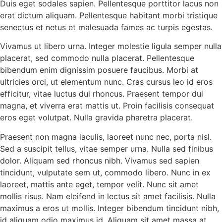
Duis eget sodales sapien. Pellentesque porttitor lacus non
erat dictum aliquam. Pellentesque habitant morbi tristique
senectus et netus et malesuada fames ac turpis egestas.
Vivamus ut libero urna. Integer molestie ligula semper nulla
placerat, sed commodo nulla placerat. Pellentesque
bibendum enim dignissim posuere faucibus. Morbi at
ultricies orci, ut elementum nunc. Cras cursus leo id eros
efficitur, vitae luctus dui rhoncus. Praesent tempor dui
magna, et viverra erat mattis ut. Proin facilisis consequat
eros eget volutpat. Nulla gravida pharetra placerat.
Praesent non magna iaculis, laoreet nunc nec, porta nisl.
Sed a suscipit tellus, vitae semper urna. Nulla sed finibus
dolor. Aliquam sed rhoncus nibh. Vivamus sed sapien
tincidunt, vulputate sem ut, commodo libero. Nunc in ex
laoreet, mattis ante eget, tempor velit. Nunc sit amet
mollis risus. Nam eleifend in lectus sit amet facilisis. Nulla
maximus a eros ut mollis. Integer bibendum tincidunt nibh,
id aliquam odio maximus id. Aliquam sit amet massa at