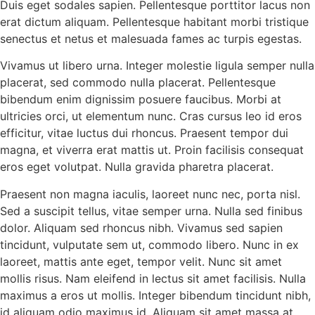
Duis eget sodales sapien. Pellentesque porttitor lacus non
erat dictum aliquam. Pellentesque habitant morbi tristique
senectus et netus et malesuada fames ac turpis egestas.
Vivamus ut libero urna. Integer molestie ligula semper nulla
placerat, sed commodo nulla placerat. Pellentesque
bibendum enim dignissim posuere faucibus. Morbi at
ultricies orci, ut elementum nunc. Cras cursus leo id eros
efficitur, vitae luctus dui rhoncus. Praesent tempor dui
magna, et viverra erat mattis ut. Proin facilisis consequat
eros eget volutpat. Nulla gravida pharetra placerat.
Praesent non magna iaculis, laoreet nunc nec, porta nisl.
Sed a suscipit tellus, vitae semper urna. Nulla sed finibus
dolor. Aliquam sed rhoncus nibh. Vivamus sed sapien
tincidunt, vulputate sem ut, commodo libero. Nunc in ex
laoreet, mattis ante eget, tempor velit. Nunc sit amet
mollis risus. Nam eleifend in lectus sit amet facilisis. Nulla
maximus a eros ut mollis. Integer bibendum tincidunt nibh,
id aliquam odio maximus id. Aliquam sit amet massa at