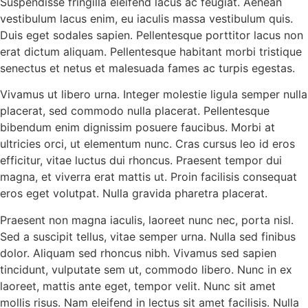
Suspendisse fringilla eleifend lacus ac feugiat. Aenean
vestibulum lacus enim, eu iaculis massa vestibulum quis.
Duis eget sodales sapien. Pellentesque porttitor lacus non
erat dictum aliquam. Pellentesque habitant morbi tristique
senectus et netus et malesuada fames ac turpis egestas.
Vivamus ut libero urna. Integer molestie ligula semper nulla
placerat, sed commodo nulla placerat. Pellentesque
bibendum enim dignissim posuere faucibus. Morbi at
ultricies orci, ut elementum nunc. Cras cursus leo id eros
efficitur, vitae luctus dui rhoncus. Praesent tempor dui
magna, et viverra erat mattis ut. Proin facilisis consequat
eros eget volutpat. Nulla gravida pharetra placerat.
Praesent non magna iaculis, laoreet nunc nec, porta nisl.
Sed a suscipit tellus, vitae semper urna. Nulla sed finibus
dolor. Aliquam sed rhoncus nibh. Vivamus sed sapien
tincidunt, vulputate sem ut, commodo libero. Nunc in ex
laoreet, mattis ante eget, tempor velit. Nunc sit amet
mollis risus. Nam eleifend in lectus sit amet facilisis. Nulla